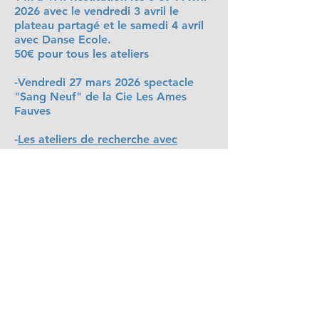
2026 avec le vendredi 3 avril le
plateau partagé et le samedi 4 avril
avec Danse Ecole.
50€ pour tous les ateliers
-Vendredi 27 mars 2026 spectacle
"Sang Neuf" de la Cie Les Ames
Fauves
-
Les ateliers de recherche avec
James Carlès
10/01 - 17/01 - 24/01 de 14h à 16 ou
17h
Vendredi 30 janvier 2026 restitution
de l'atelier suivi du spectacle
"Boléro" de James Carlès
-Vendredi 21 novembre 2025
spectacle "De plus rien à pluriel" de
la Cie Hocco